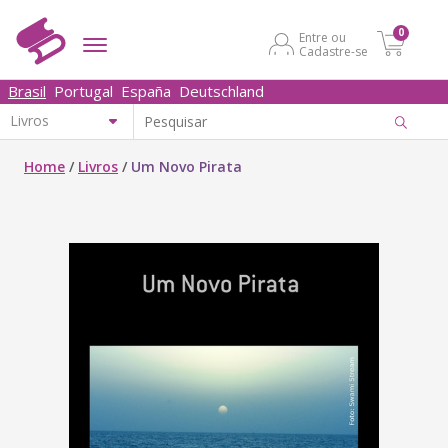
0
Entre ou
Cadastre-se
Brasil
Portugal
España
Deutschland
Home
/
Livros
/
Um Novo Pirata