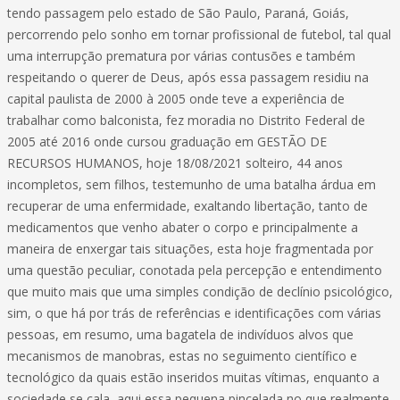
tendo passagem pelo estado de São Paulo, Paraná, Goiás,
percorrendo pelo sonho em tornar profissional de futebol, tal qual
uma interrupção prematura por várias contusões e também
respeitando o querer de Deus, após essa passagem residiu na
capital paulista de 2000 à 2005 onde teve a experiência de
trabalhar como balconista, fez moradia no Distrito Federal de
2005 até 2016 onde cursou graduação em GESTÃO DE
RECURSOS HUMANOS, hoje 18/08/2021 solteiro, 44 anos
incompletos, sem filhos, testemunho de uma batalha árdua em
recuperar de uma enfermidade, exaltando libertação, tanto de
medicamentos que venho abater o corpo e principalmente a
maneira de enxergar tais situações, esta hoje fragmentada por
uma questão peculiar, conotada pela percepção e entendimento
que muito mais que uma simples condição de declínio psicológico,
sim, o que há por trás de referências e identificações com várias
pessoas, em resumo, uma bagatela de indivíduos alvos que
mecanismos de manobras, estas no seguimento científico e
tecnológico da quais estão inseridos muitas vítimas, enquanto a
sociedade se cala, aqui essa pequena pincelada no que realmente