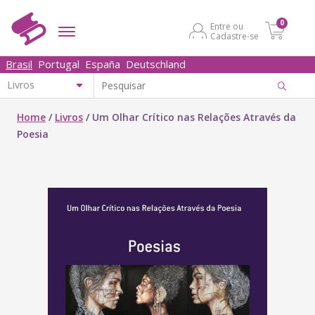
0
Entre ou
Cadastre-se
Brasil
Portugal
España
Deutschland
Home
/
Livros
/
Um Olhar Crítico nas Relações Através da
Poesia