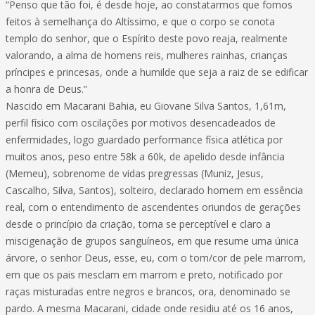
“Penso que tão foi, é desde hoje, ao constatarmos que fomos
feitos à semelhança do Altíssimo, e que o corpo se conota
templo do senhor, que o Espírito deste povo reaja, realmente
valorando, a alma de homens reis, mulheres rainhas, crianças
príncipes e princesas, onde a humilde que seja a raiz de se edificar
a honra de Deus.”
Nascido em Macarani Bahia, eu Giovane Silva Santos, 1,61m,
perfil físico com oscilações por motivos desencadeados de
enfermidades, logo guardado performance física atlética por
muitos anos, peso entre 58k a 60k, de apelido desde infância
(Memeu), sobrenome de vidas pregressas (Muniz, Jesus,
Cascalho, Silva, Santos), solteiro, declarado homem em essência
real, com o entendimento de ascendentes oriundos de gerações
desde o princípio da criação, torna se perceptível e claro a
miscigenação de grupos sanguíneos, em que resume uma única
árvore, o senhor Deus, esse, eu, com o tom/cor de pele marrom,
em que os pais mesclam em marrom e preto, notificado por
raças misturadas entre negros e brancos, ora, denominado se
pardo. A mesma Macarani, cidade onde residiu até os 16 anos,