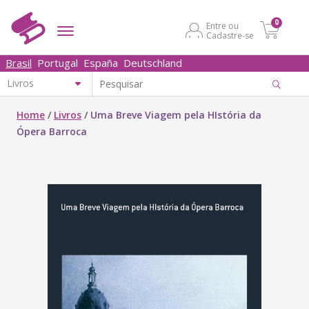
0
Entre ou
Cadastre-se
Brasil
Portugal
España
Deutschland
Home
/
Livros
/
Uma Breve Viagem pela HIstória da
Ópera Barroca