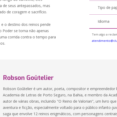
da de seus antepassados, mas
Tipo de pa
do de coragem e sacrifício.
Idioma
, e o destino dos reinos pende
do Poder se torna não apenas
Tem algo a reclam
ma corrida contra o tempo para
atendimento@cl
os.
Robson Goûtelier
Robson Goûtelier é um autor, poeta, compositor e empreendedor b
Academia de Letras de Porto Seguro, na Bahia, e membro da Academ
autor de várias obras, incluindo "O Reino de Valorian", um livro qu
aventura e ficção, especialmente voltado para o público infanto-juv
saga que envolve 12 reinos enigmáticos, com personagens centra