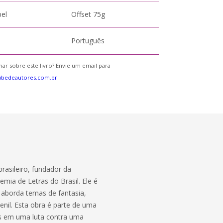
pel
Offset 75g
Português
ar sobre este livro? Envie um email para
ubedeautores.com.br
rasileiro, fundador da
ia de Letras do Brasil. Ele é
e aborda temas de fantasia,
enil. Esta obra é parte de uma
is em uma luta contra uma