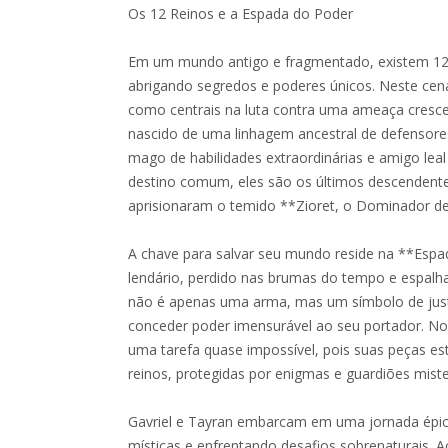
Os 12 Reinos e a Espada do Poder
Em um mundo antigo e fragmentado, existem 12
abrigando segredos e poderes únicos. Neste cen
como centrais na luta contra uma ameaça cresce
nascido de uma linhagem ancestral de defensor
mago de habilidades extraordinárias e amigo leal
destino comum, eles são os últimos descendent
aprisionaram o temido **Zioret, o Dominador de
A chave para salvar seu mundo reside na **Espa
lendário, perdido nas brumas do tempo e espalha
não é apenas uma arma, mas um símbolo de just
conceder poder imensurável ao seu portador. No
uma tarefa quase impossível, pois suas peças es
reinos, protegidas por enigmas e guardiões miste
Gavriel e Tayran embarcam em uma jornada épic
místicas e enfrentando desafios sobrenaturais. 