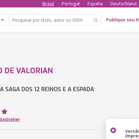
Brasil
Portugal
España
Deutschland
Publique seu l
O DE VALORIAN
DA SAGA DOS 12 REINOS E A ESPADA
R
Goûtelier
Versã
impre