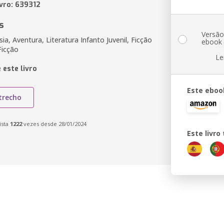
ivro: 639312
s
Versã
ia, Aventura, Literatura Infanto Juvenil, Ficção
ebook
Ficção
Le
 este livro
Este eboo
trecho
ista
1222
vezes desde 28/01/2024
Este livr