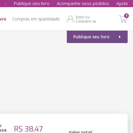
-
Publique seu livro
Acompanhe seus pedidos
Ajuda
0
Entre ou
ivro
Compras em quantidade
Cadastre-se
Publique seu livro
o
R$ 38,47
ssa
Valor total: