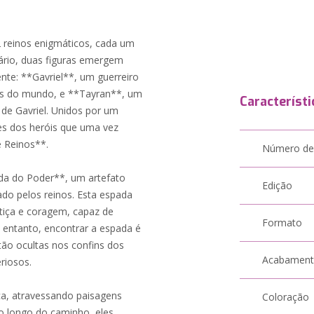
 reinos enigmáticos, cada um
ário, duas figuras emergem
nte: **Gavriel**, um guerreiro
es do mundo, e **Tayran**, um
Característi
 de Gavriel. Unidos por um
es dos heróis que uma vez
 Reinos**.
Número de
da do Poder**, um artefato
Edição
do pelos reinos. Esta espada
iça e coragem, capaz de
Formato
 entanto, encontrar a espada é
tão ocultas nos confins dos
Acabamen
riosos.
a, atravessando paisagens
Coloração
Ao longo do caminho, eles