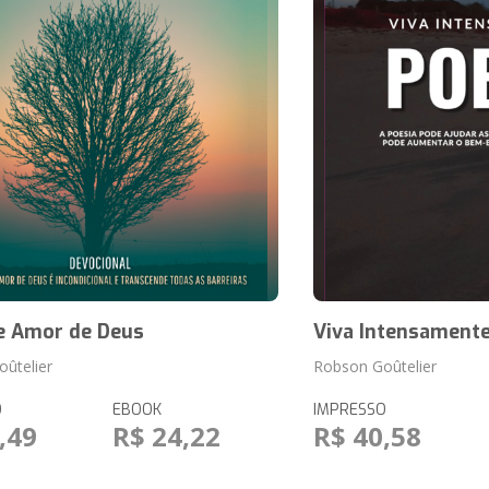
e Amor de Deus
Viva Intensament
ûtelier
Robson Goûtelier
O
EBOOK
IMPRESSO
,49
R$ 24,22
R$ 40,58