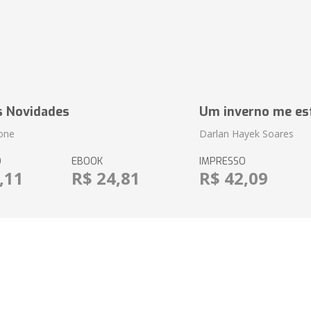
s Novidades
Um inverno me es
ione
Darlan Hayek Soares
O
EBOOK
IMPRESSO
,11
R$ 24,81
R$ 42,09