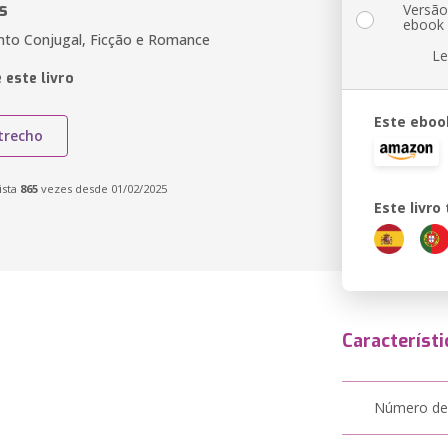
s
Versã
ebook
to Conjugal, Ficção e Romance
Le
 este livro
Este eboo
trecho
ista
865
vezes desde 01/02/2025
Este livr
Característi
Número de