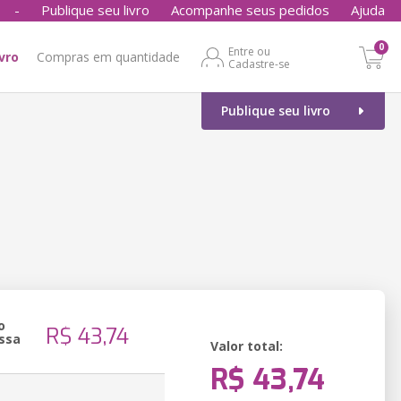
-
Publique seu livro
Acompanhe seus pedidos
Ajuda
0
Entre ou
ivro
Compras em quantidade
Cadastre-se
Publique seu livro
o
R$ 43,74
ssa
Valor total:
R$ 43,74