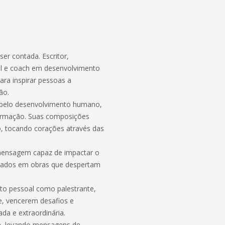
er contada. Escritor,
al e coach em desenvolvimento
ra inspirar pessoas a
ão.
e pelo desenvolvimento humano,
ormação. Suas composições
, tocando corações através das
 mensagem capaz de impactar o
izados em obras que despertam
nto pessoal como palestrante,
e, vencerem desafios e
da e extraordinária.
ca, levando mensagens de