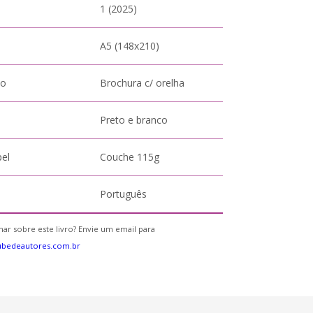
1 (2025)
A5 (148x210)
to
Brochura c/ orelha
Preto e branco
pel
Couche 115g
Português
ar sobre este livro? Envie um email para
ubedeautores.com.br