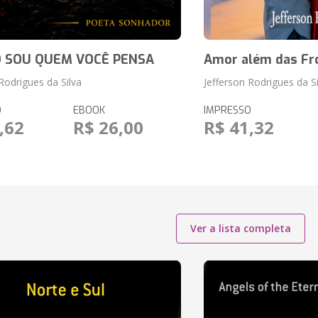
O SOU QUEM VOCÊ PENSA
Amor além das Fr
Rodrigues da Silva
Jefferson Rodrigues da Si
O
EBOOK
IMPRESSO
,62
R$ 26,00
R$ 41,32
Ver a lista completa