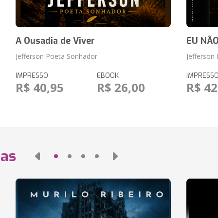
A Ousadia de Viver
EU NÃ
Jefferson Poeta Sonhador
Jefferson 
IMPRESSO
EBOOK
IMPRESS
R$ 40,95
R$ 26,00
R$ 42
das