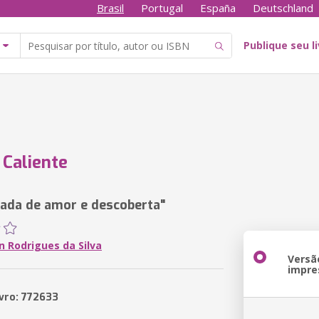
Brasil
Portugal
España
Deutschland
Publique seu l
Caliente
ada de amor e descoberta"
n Rodrigues da Silva
Versã
impre
ivro: 772633