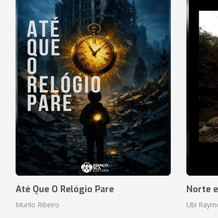
Até Que O Relógio Pare
Norte e
Murilo Ribeiro
Ubi Raym