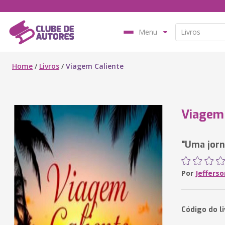
Menu
Home
/
Livros
/
Viagem Caliente
Viagem 
"Uma jorn
Por
Jefferso
Código do l