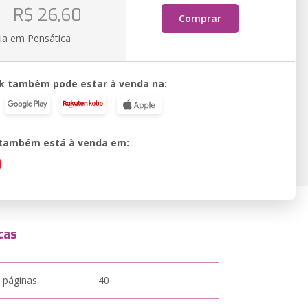
o
R$ 26,60
Comprar
ia em Pensática
k também pode estar à venda na:
o também está à venda em:
cas
 páginas
40