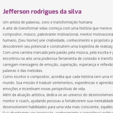
Jefferson rodrigues da silva
Um artista de palavras, sons e transformação humana
A arte de transformar vidas começa com uma história que merece s
compositor, músico, palestrante motivacional, mentor motivacion
humano, [Seu Nome] une criatividade, conhecimento e propósito pa
descobrirem seu potencial e construírem uma trajetória de realizaç
Com uma carreira marcada pela paixão pela música, pela escrita 
encontrou na arte uma poderosa ferramenta de conexão e transf
carregam mensagens de emoção, superação, esperança e reflexão
palavras e das melodias.
Como escritor e compositor, acredita que cada história tem uma
mundo. Sua missão é traduzir sentimentos, experiências e aprend
emoções e incentivam novas perspectivas de vida.
Além da atuação artística, dedica-se ao universo do desenvolvime
mentor e coach, ajudando pessoas a fortalecerem sua mentalidad
desenvolverem habilidades para uma vida mais consciente, equilibra
Sua abordagem une inspiração, conhecimento e experiência práti