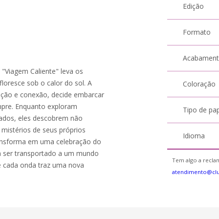
Edição
Formato
Acabamen
 "Viagem Caliente" leva os
loresce sob o calor do sol. A
Coloração
ação e conexão, decide embarcar
pre. Enquanto exploram
Tipo de pa
rados, eles descobrem não
mistérios de seus próprios
Idioma
transforma em uma celebração do
ra ser transportado a um mundo
Tem algo a reclam
e cada onda traz uma nova
atendimento@cl