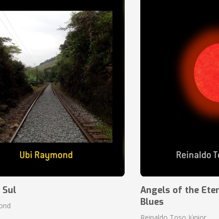
 Sul
Angels of the Eter
Blues
ond
Reinaldo Toso Júnior