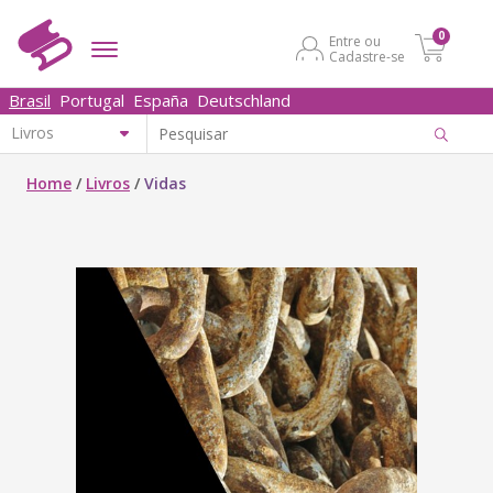
0
Entre ou
Cadastre-se
Brasil
Portugal
España
Deutschland
Home
/
Livros
/
Vidas