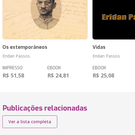
Os extemporâneos
Vidas
Eridan Passos
Eridan Passos
IMPRESSO
EBOOK
EBOOK
R$ 51,58
R$ 24,81
R$ 25,08
Publicações relacionadas
Ver a lista completa