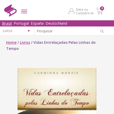
0
Entre ou
Cadastre-se
Brasil
Portugal
España
Deutschland
Home
/
Livros
/
Vidas Entrelaçadas Pelas Linhas do
Tempo