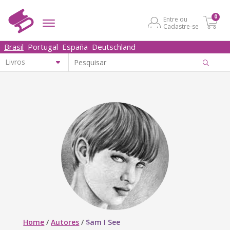
0
Entre ou
Cadastre-se
Brasil
Portugal
España
Deutschland
Home
/
Autores
/
$am I See