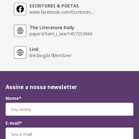
ESCRITORES & POETAS
www.facebook.com/Escritores...
The Literature Daily
paper.li/Sam_i_see/1457253666
Link
link.blog.br/$AmISee/
Assine a nossa newsletter
Nome*
E-mail*