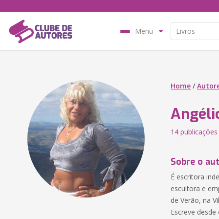
Menu
Home
/
Autor
Angéli
14 publicações
Sobre o au
É escritora ind
escultora e emp
de Verão, na Vi
Escreve desde 