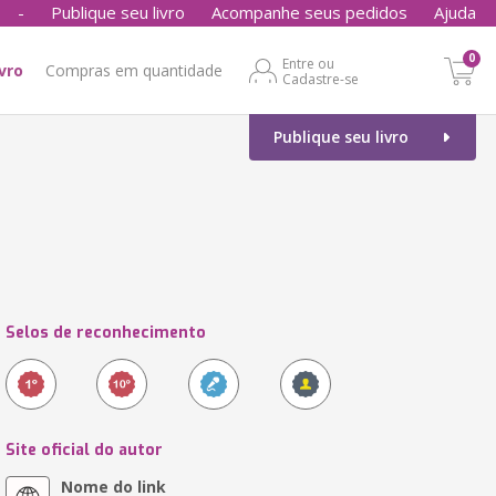
-
Publique seu livro
Acompanhe seus pedidos
Ajuda
0
Entre ou
ivro
Compras em quantidade
Cadastre-se
Publique seu livro
Selos de reconhecimento
Site oficial do autor
Nome do link