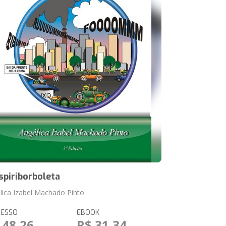
spiriborboleta
lica Izabel Machado Pinto
RESSO
EBOOK
 48,26
R$ 31,34