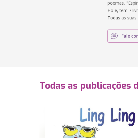
poemas, "Espir
Hoje, tem 7 livr
Todas as suas 
Fale co
Todas as publicações 