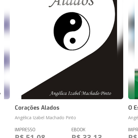
Corações Alados
O E
Angélica Izabel Machado Pinto
Angé
IMPRESSO
EBOOK
IMP
R$ 51,08
R$ 33,13
R$