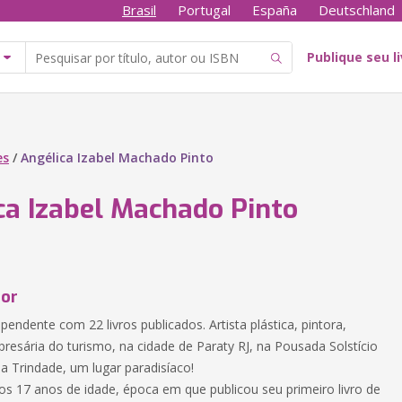
Brasil
Portugal
España
Deutschland
Publique seu l
es
/
Angélica Izabel Machado Pinto
ca Izabel Machado Pinto
tor
ependente com 22 livros publicados. Artista plástica, pintora,
resária do turismo, na cidade de Paraty RJ, na Pousada Solstício
la Trindade, um lugar paradisíaco!
os 17 anos de idade, época em que publicou seu primeiro livro de