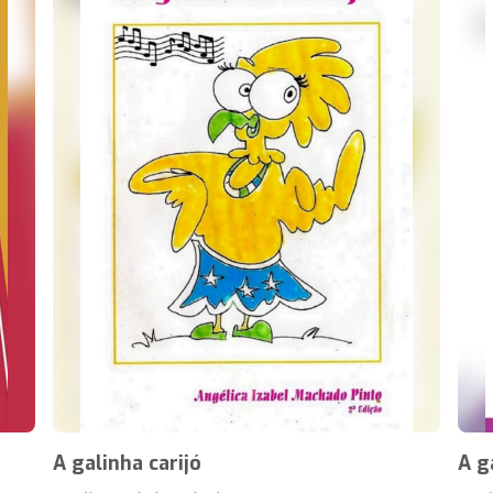
A galinha carijó
A g