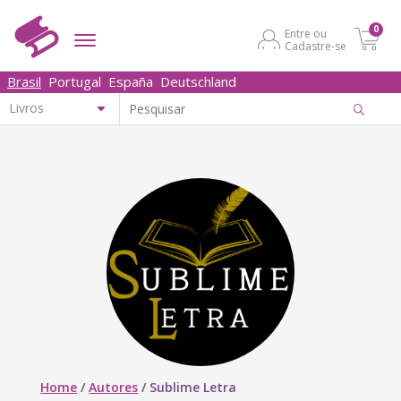
0
Entre ou
Cadastre-se
Brasil
Portugal
España
Deutschland
Home
/
Autores
/
Sublime Letra