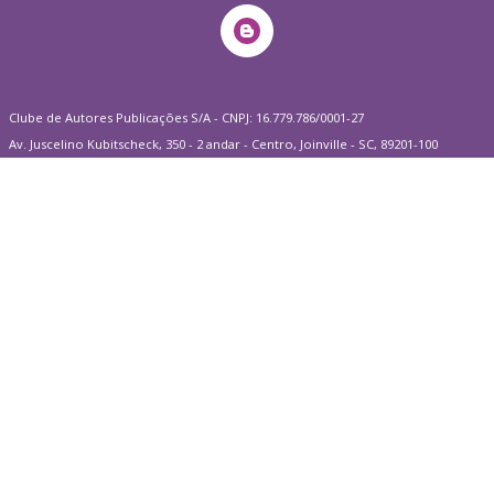
Clube de Autores Publicações S/A - CNPJ: 16.779.786/0001-27
Av. Juscelino Kubitscheck, 350 - 2 andar - Centro, Joinville - SC, 89201-100