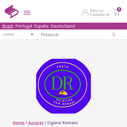
0
Entre ou
Cadastre-se
Brasil
Portugal
España
Deutschland
Home
/
Autores
/
Cigano Romani