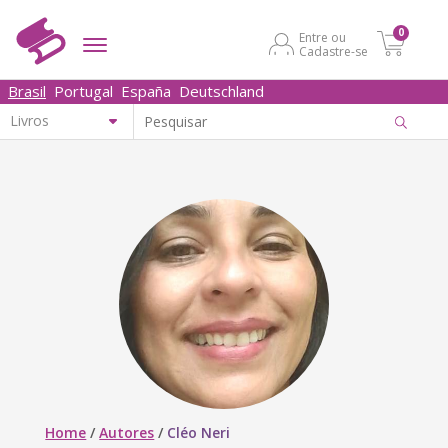
0
Entre ou
Cadastre-se
Brasil
Portugal
España
Deutschland
Home
/
Autores
/
Cléo Neri