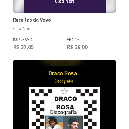
Receitas da Vovó
Cléo Neri
IMPRESSO
EBOOK
R$ 37,05
R$ 26,00