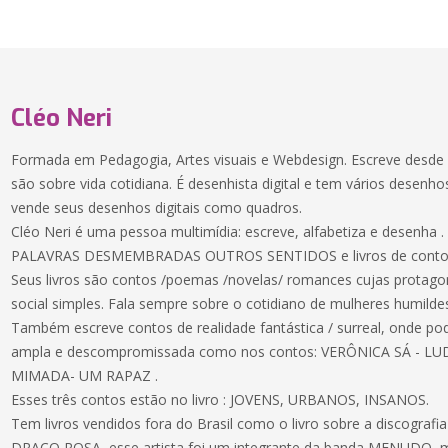
Cléo Neri
Formada em Pedagogia, Artes visuais e Webdesign. Escreve desde 
são sobre vida cotidiana. É desenhista digital e tem vários desenh
vende seus desenhos digitais como quadros.
Cléo Neri é uma pessoa multimídia: escreve, alfabetiza e desenha .
PALAVRAS DESMEMBRADAS OUTROS SENTIDOS e livros de contos s
Seus livros são contos /poemas /novelas/ romances cujas protago
social simples. Fala sempre sobre o cotidiano de mulheres humildes
Também escreve contos de realidade fantástica / surreal, onde po
ampla e descompromissada como nos contos: VERÔNICA SÁ - 
MIMADA- UM RAPAZ .
Esses três contos estão no livro : JOVENS, URBANOS, INSANOS.
Tem livros vendidos fora do Brasil como o livro sobre a discograf
DRACO ROSA, esse artista foi um integrante da banda MENUDO ,