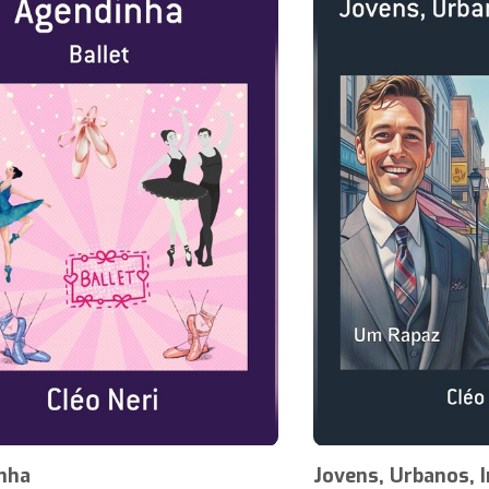
nha
Jovens, Urbanos, 