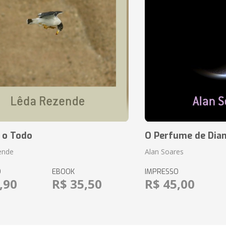
 o Todo
O Perfume de Dia
ende
Alan Soares
O
EBOOK
IMPRESSO
,90
R$ 35,50
R$ 45,00