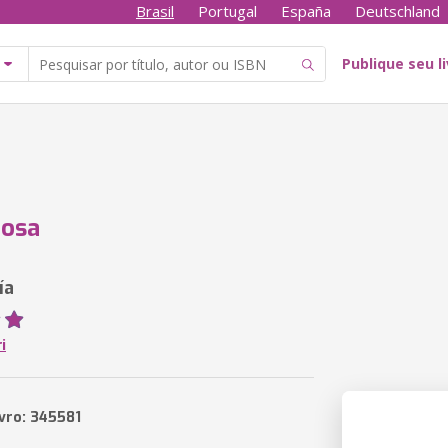
Brasil
Portugal
España
Deutschland
Publique seu l
Rosa
ía
i
ivro: 345581