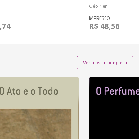
Cléo Neri
O
IMPRESSO
,74
R$ 48,56
Ver a lista completa