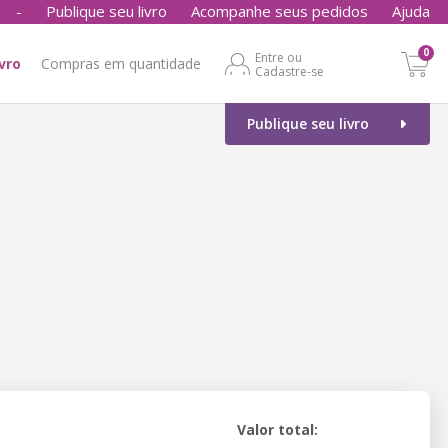
-
Publique seu livro
Acompanhe seus pedidos
Ajuda
0
Entre ou
ivro
Compras em quantidade
Cadastre-se
Publique seu livro
Valor total: