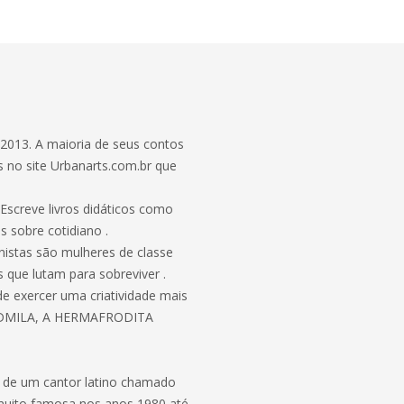
2013. A maioria de seus contos
os no site Urbanarts.com.br que
 Escreve livros didáticos como
obre cotidiano .
nistas são mulheres de classe
 que lutam para sobreviver .
de exercer uma criatividade mais
LUDMILA, A HERMAFRODITA
ia de um cantor latino chamado
muito famosa nos anos 1980 até