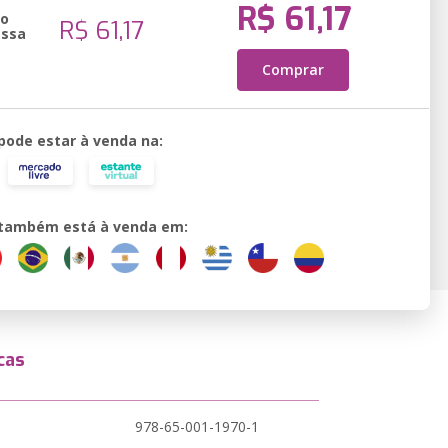
R$ 61,17
ão
R$ 61,17
essa
Comprar
 pode estar à venda na:
o também está à venda em:
cas
978-65-001-1970-1