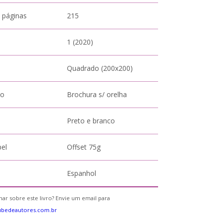
 páginas
215
1 (2020)
Quadrado (200x200)
to
Brochura s/ orelha
Preto e branco
pel
Offset 75g
Espanhol
ar sobre este livro? Envie um email para
ubedeautores.com.br