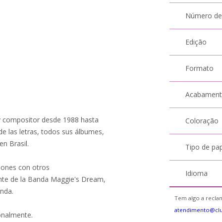
Número de
Edição
Formato
Acabamen
 y compositor desde 1988 hasta
Coloração
e las letras, todos sus álbumes,
n Brasil.
Tipo de pa
iones con otros
Idioma
ante de la Banda Maggie's Dream,
anda.
Tem algo a reclam
atendimento@cl
onalmente.