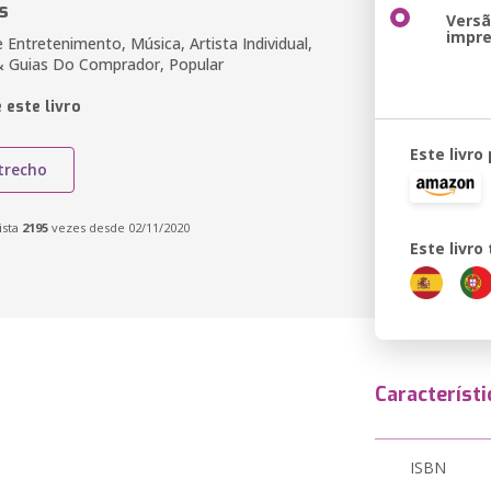
s
Vers
impr
e Entretenimento, Música, Artista Individual,
& Guias Do Comprador, Popular
 este livro
Este livro
trecho
ista
2195
vezes desde 02/11/2020
Este livr
Característi
ISBN