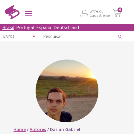
0
Entre ou
Cadastre-se
Brasil
Portugal
España
Deutschland
Home
/
Autores
/
Darlan Gabriel