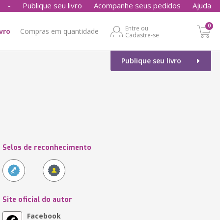
-
Publique seu livro
Acompanhe seus pedidos
Ajuda
0
Entre ou
ivro
Compras em quantidade
Cadastre-se
Publique seu livro
Selos de reconhecimento
Site oficial do autor
Facebook