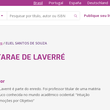
Brasil
Portugal
España
Deutschland
Publique seu l
es
/
ELIEL SANTOS DE SOUZA
 TARAE DE LAVERRÉ
tor
Laverré é parte do enredo. Foi professor titular de uma matéria
uco conhecida no mundo acadêmico ocidental: “Intuição
Emoções por Objetivo”