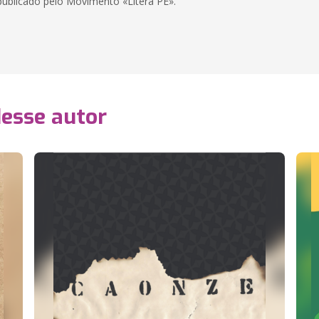
publicado pelo Movimento «Litera PE».
desse autor