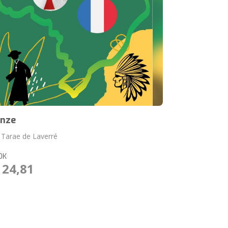
nze
e Tarae de Laverré
OK
 24,81