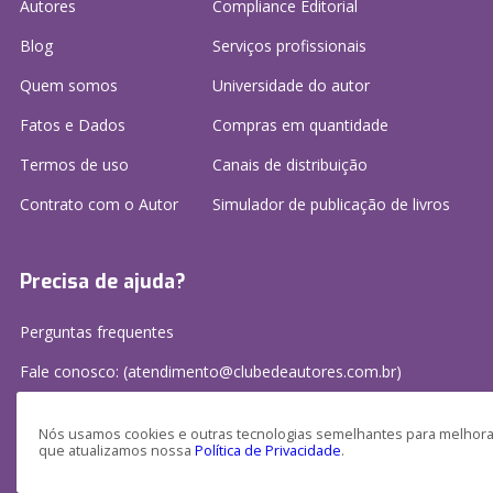
Autores
Compliance Editorial
Blog
Serviços profissionais
Quem somos
Universidade do autor
Fatos e Dados
Compras em quantidade
Termos de uso
Canais de distribuição
Contrato com o Autor
Simulador de publicação
de livros
Precisa de ajuda?
Perguntas frequentes
Fale conosco: (atendimento@clubedeautores.com.br)
Nós usamos cookies e outras tecnologias semelhantes para melhorar
que atualizamos nossa
Política de Privacidade
.
Clube de Autores Publicações S/A - CNPJ: 16.779.786/0001-27
Av. Juscelino Kubitscheck, 350 - 2 andar - Centro, Joinville - SC, 89201-100