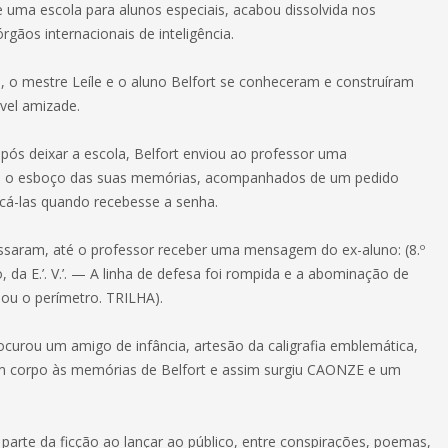
e uma escola para alunos especiais, acabou dissolvida nos
gãos internacionais de inteligência.
a, o mestre Leíle e o aluno Belfort se conheceram e construíram
vel amizade.
ós deixar a escola, Belfort enviou ao professor uma
e o esboço das suas memórias, acompanhados de um pedido
cá-las quando recebesse a senha.
saram, até o professor receber uma mensagem do ex-aluno: (8.º
, da E.’. V.’. — A linha de defesa foi rompida e a abominação de
sou o perímetro. TRILHA).
ocurou um amigo de infância, artesão da caligrafia emblemática,
m corpo às memórias de Belfort e assim surgiu CAONZE e um
 parte da ficção ao lançar ao público, entre conspirações, poemas,