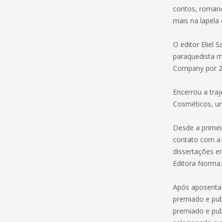
contos, romanc
mais na lapela 
O editor Eliel
paraquedista mi
Company por 2
Encerrou a traj
Cosméticos, u
Desde a primei
contato com a 
dissertações en
Editora Norma. 
Após aposentado
premiado e pub
premiado e pu