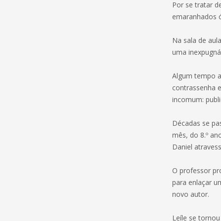
Por se tratar d
emaranhados ór
Na sala de aul
uma inexpugná
Algum tempo ap
contrassenha 
incomum: publi
Décadas se pas
mês, do 8.º ano
Daniel atraves
O professor pr
para enlaçar u
novo autor.
Leíle se tornou