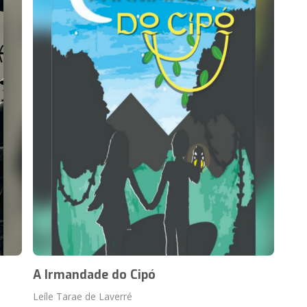
A Irmandade do Cipó
Leíle Tarae de Laverré