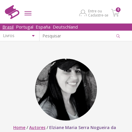
0
Entre ou
Cadastre-se
Brasil
Portugal
España
Deutschland
Home
/
Autores
/
Elziane Maria Serra Nogueira da