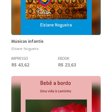
Músicas infantis
Elziane Nogueira
IMPRESSO
EBOOK
R$ 43,62
R$ 23,63