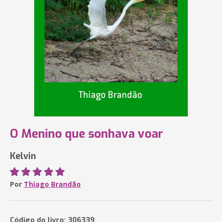
O Menino que sonhava voar
Kelvin
Por
Thiago Brandão
Código do livro: 306339