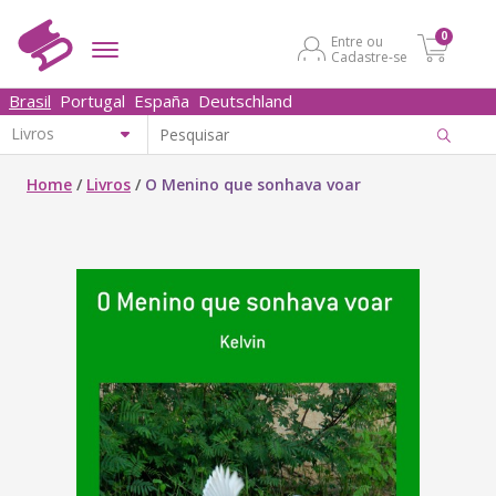
0
Entre ou
Cadastre-se
Brasil
Portugal
España
Deutschland
Home
/
Livros
/
O Menino que sonhava voar