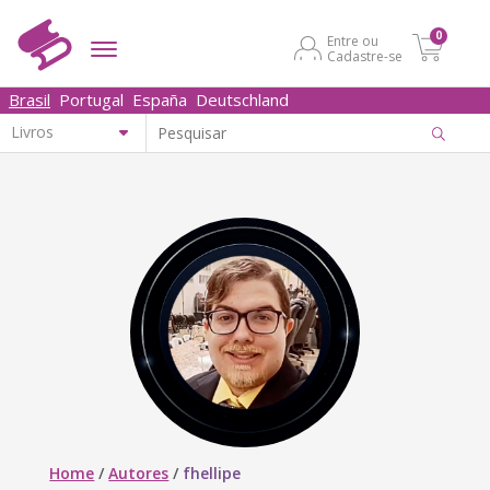
0
Entre ou
Cadastre-se
Brasil
Portugal
España
Deutschland
Home
/
Autores
/
fhellipe