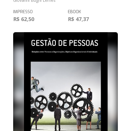
Giovanni Bugni Lemes
IMPRESSO
EBOOK
R$ 62,50
R$ 47,37