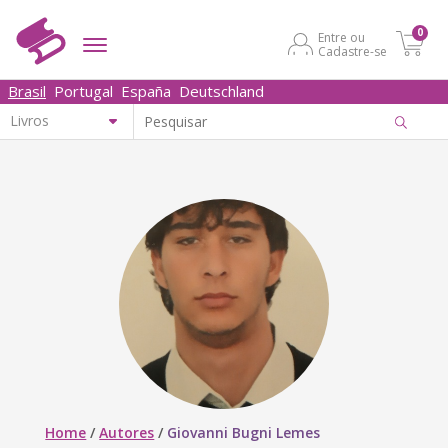
0
Entre ou
Cadastre-se
Brasil
Portugal
España
Deutschland
Home
/
Autores
/
Giovanni Bugni Lemes