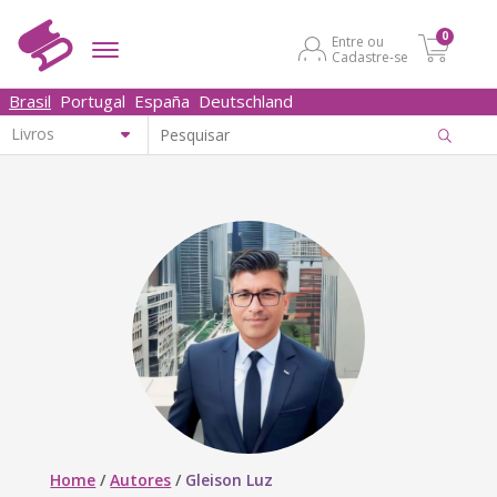
0
Entre ou
Cadastre-se
Brasil
Portugal
España
Deutschland
Home
/
Autores
/
Gleison Luz