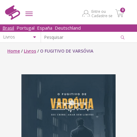
0
Entre ou
Cadastre-se
Brasil
Portugal
España
Deutschland
Home
/
Livros
/
O FUGITIVO DE VARSÓVIA