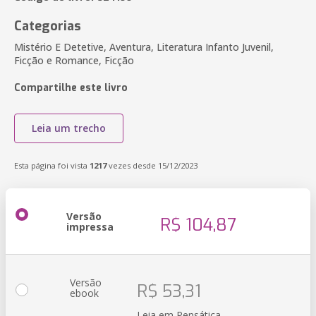
Categorias
Mistério E Detetive, Aventura, Literatura Infanto Juvenil,
Ficção e Romance, Ficção
Compartilhe este livro
Leia um trecho
Esta página foi vista
1217
vezes desde 15/12/2023
Versão
R$ 104,87
impressa
Versão
R$ 53,31
ebook
Leia em Pensática