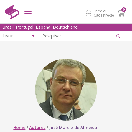
0
Entre ou
Cadastre-se
Brasil
Portugal
España
Deutschland
Home
/
Autores
/
José Márcio de Almeida