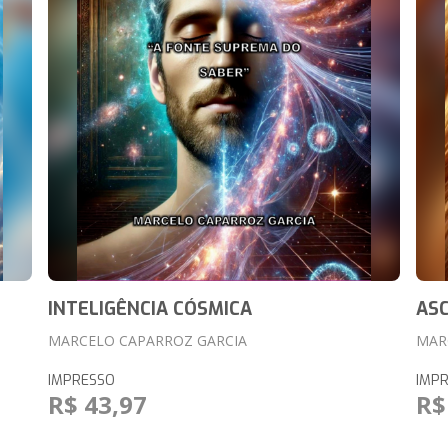
INTELIGÊNCIA CÓSMICA
ASC
MARCELO CAPARROZ GARCIA
MAR
IMPRESSO
IMP
R$ 43,97
R$