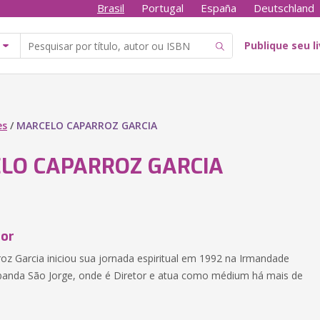
Brasil
Portugal
España
Deutschland
Publique seu l
es
/
MARCELO CAPARROZ GARCIA
LO CAPARROZ GARCIA
tor
oz Garcia iniciou sua jornada espiritual em 1992 na Irmandade
banda São Jorge, onde é Diretor e atua como médium há mais de