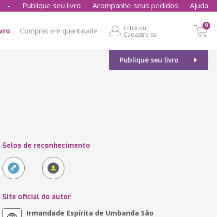
-
Publique seu livro
Acompanhe seus pedidos
Ajuda
0
Entre ou
ivro
Compras em quantidade
Cadastre-se
Publique seu livro
Selos de reconhecimento
Site oficial do autor
Irmandade Espírita de Umbanda São