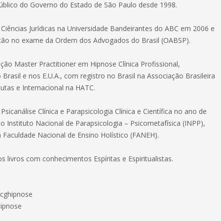
público do Governo do Estado de São Paulo desde 1998.
iências Jurídicas na Universidade Bandeirantes do ABC em 2006 e
ção no exame da Ordem dos Advogados do Brasil (OABSP).
ação Master Practitioner em Hipnose Clínica Profissional,
Brasil e nos E.U.A., com registro no Brasil na Associação Brasileira
utas e Internacional na HATC.
icanálise Clínica e Parapsicologia Clínica e Científica no ano de
o Instituto Nacional de Parapsicologia – Psicometafísica (INPP),
a Faculdade Nacional de Ensino Holístico (FANEH).
os livros com conhecimentos Espíritas e Espiritualistas.
cghipnose
ipnose