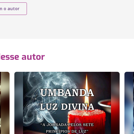
m o autor
desse autor