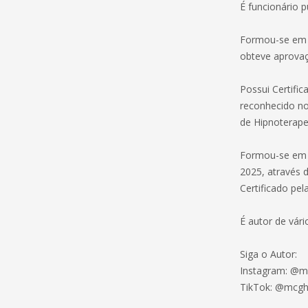
É funcionário 
Formou-se em C
obteve aprova
Possui Certific
reconhecido no 
de Hipnoterape
Formou-se em Ps
2025, através d
Certificado pel
É autor de vári
Siga o Autor:
Instagram: @m
TikTok: @mcgh