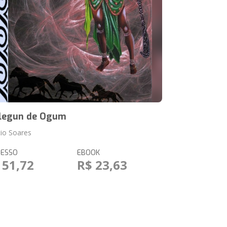
legun de Ogum
io Soares
RESSO
EBOOK
 51,72
R$ 23,63