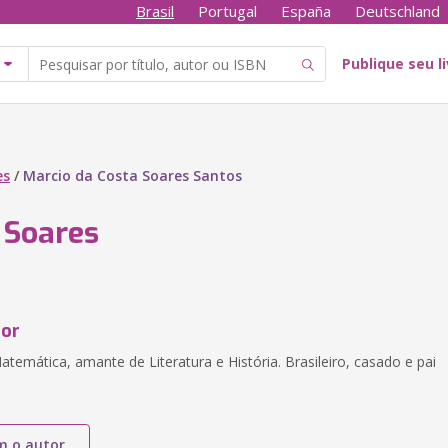
Brasil
Portugal
España
Deutschland
Publique seu l
es
/
Marcio da Costa Soares Santos
 Soares
tor
temática, amante de Literatura e História. Brasileiro, casado e pai
m o autor