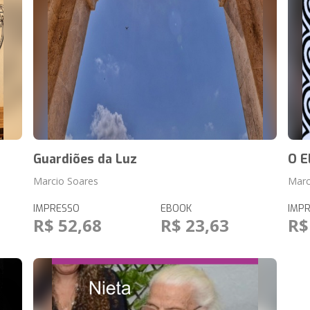
Guardiões da Luz
O E
Marcio Soares
Marc
IMPRESSO
EBOOK
IMP
R$ 52,68
R$ 23,63
R$