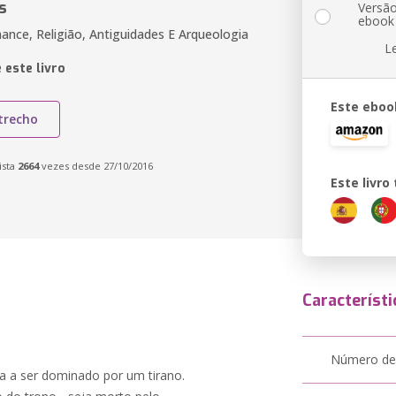
s
Versã
ebook
ance, Religião, Antiguidades E Arqueologia
L
 este livro
Este eboo
trecho
ista
2664
vezes desde 27/10/2016
Este livr
Característi
Número de
sa a ser dominado por um tirano.