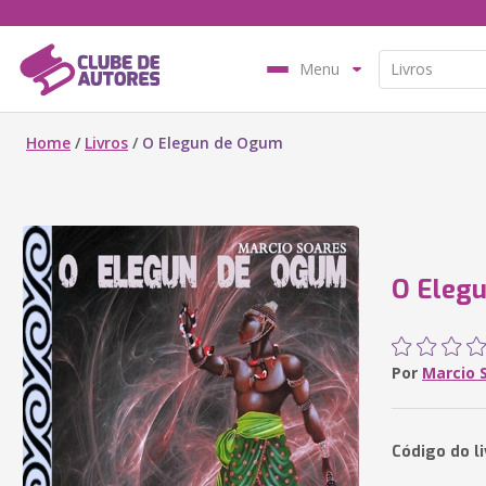
Menu
Home
/
Livros
/
O Elegun de Ogum
O Eleg
Por
Marcio 
Código do l