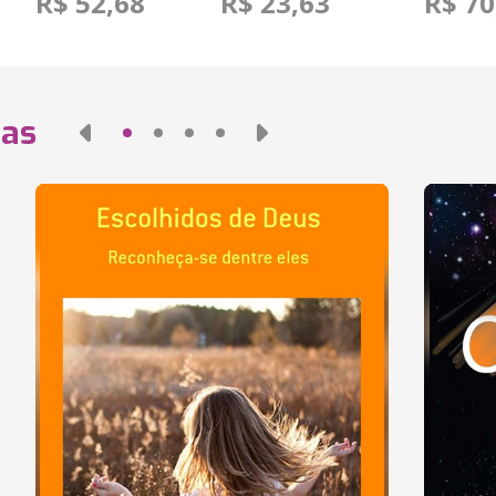
R$ 52,68
R$ 23,63
R$ 70
das