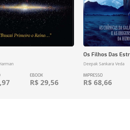
o
Os Filhos Das Estr
 Harman
Deepak Sankara Veda
O
EBOOK
IMPRESSO
,97
R$ 29,56
R$ 68,66