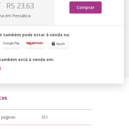
o
R$ 23,63
Comprar
eia em Pensática
k também pode estar à venda na:
o também está à venda em:
cas
 páginas
351