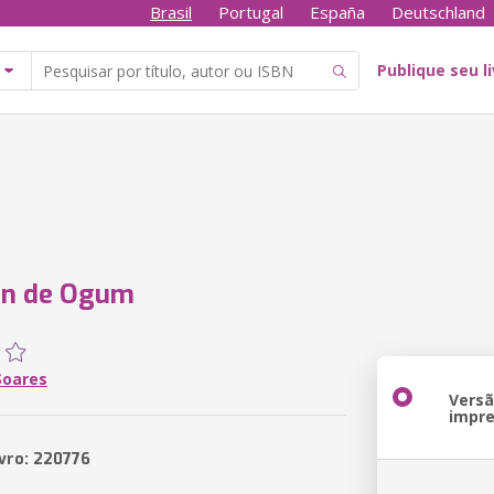
Brasil
Portugal
España
Deutschland
Publique seu l
un de Ogum
Soares
Vers
impr
ivro: 220776