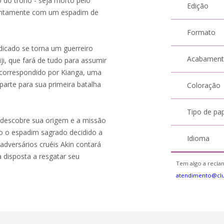
o do trono - seja morto pelo
Edição
o juntamente com um espadim de
Formato
dicado se torna um guerreiro
Acabamen
ji, que fará de tudo para assumir
 correspondido por Kianga, uma
parte para sua primeira batalha
Coloração
Tipo de pa
n descobre sua origem e a missão
do o espadim sagrado decidido a
Idioma
adversários cruéis Akin contará
disposta a resgatar seu
Tem algo a reclam
atendimento@cl