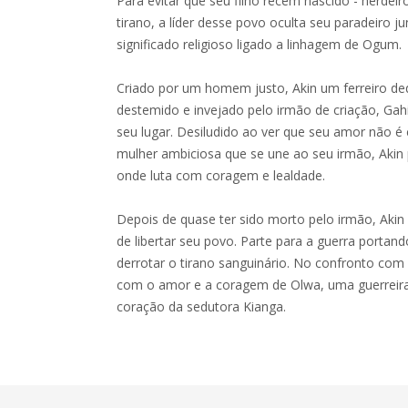
Para evitar que seu filho recém nascido - herdeir
tirano, a líder desse povo oculta seu paradeir
significado religioso ligado a linhagem de Ogum.
Criado por um homem justo, Akin um ferreiro de
destemido e invejado pelo irmão de criação, Gahi
seu lugar. Desiludido ao ver que seu amor não é
mulher ambiciosa que se une ao seu irmão, Akin 
onde luta com coragem e lealdade.
Depois de quase ter sido morto pelo irmão, Aki
de libertar seu povo. Parte para a guerra portan
derrotar o tirano sanguinário. No confronto com 
com o amor e a coragem de Olwa, uma guerreira 
coração da sedutora Kianga.