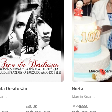
da Desilusão
Nieta
oares
Marcio Soares
O
EBOOK
IMPRESSO