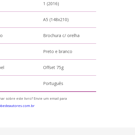
1 (2016)
A5 (148x210)
to
Brochura c/ orelha
Preto e branco
pel
Offset 75g
Português
ar sobre este livro? Envie um email para
ubedeautores.com.br