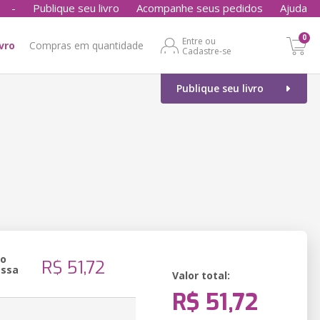
-
Publique seu livro
Acompanhe seus pedidos
Ajuda
0
Entre ou
ivro
Compras em quantidade
Cadastre-se
Publique seu livro
ão
R$ 51,72
essa
Valor total:
R$ 51,72