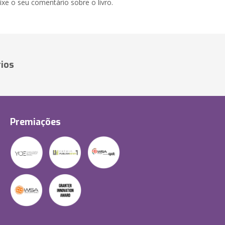
xe o seu comentário sobre o livro.
ios
Premiações