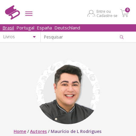
0
Entre ou
Cadastre-se
Brasil
Portugal
España
Deutschland
Home
/
Autores
/
Maurício de L Rodrigues