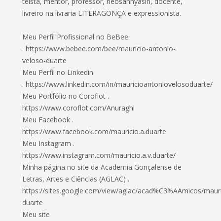
teísta, mentor, professor, neosannyasin, docente,
livreiro na livraria LITERAGONÇA e expressionista.
Meu Perfil Profissional no BeBee
. https://www.bebee.com/bee/mauricio-antonio-
veloso-duarte
Meu Perfil no Linkedin
. https://www.linkedin.com/in/mauricioantoniovelosoduarte/
Meu Portfólio no Coroflot .
https://www.coroflot.com/Anuraghi
Meu Facebook .
https://www.facebook.com/mauricio.a.duarte
Meu Instagram .
https://www.instagram.com/mauricio.a.v.duarte/
Minha página no site da Academia Gonçalense de
Letras, Artes e Ciências (AGLAC) .
https://sites.google.com/view/aglac/acad%C3%AAmicos/mauri
duarte
Meu site