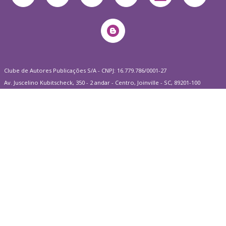
Clube de Autores Publicações S/A - CNPJ: 16.779.786/0001-27
Av. Juscelino Kubitscheck, 350 - 2 andar - Centro, Joinville - SC, 89201-100