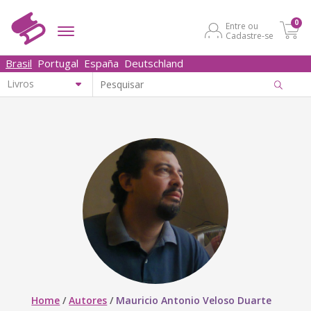
0
Entre ou
Cadastre-se
Brasil
Portugal
España
Deutschland
Home
/
Autores
/
Mauricio Antonio Veloso Duarte