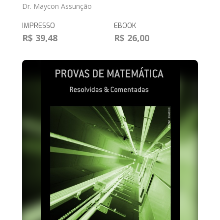
Dr. Maycon Assunção
IMPRESSO
EBOOK
R$ 39,48
R$ 26,00