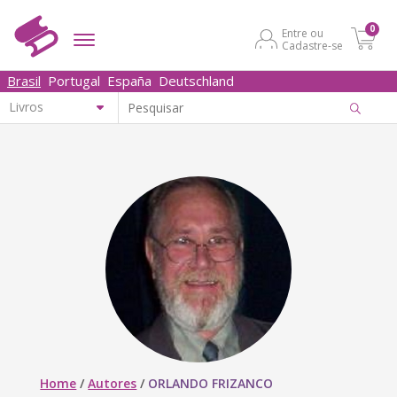
0
Entre ou
Cadastre-se
Brasil
Portugal
España
Deutschland
Home
/
Autores
/
ORLANDO FRIZANCO