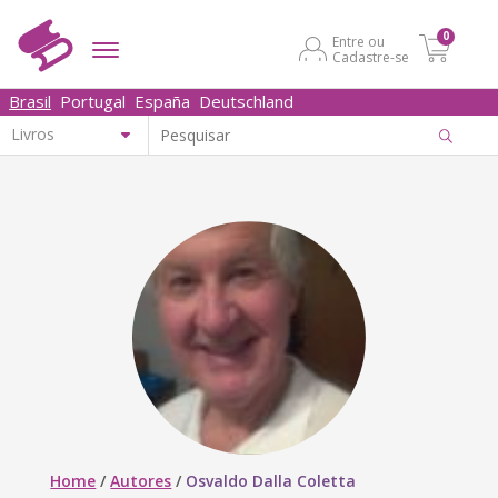
0
Entre ou
Cadastre-se
Brasil
Portugal
España
Deutschland
Home
/
Autores
/
Osvaldo Dalla Coletta