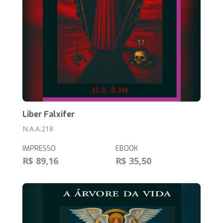
Liber Falxifer
N.A.A.218
IMPRESSO
EBOOK
R$ 89,16
R$ 35,50