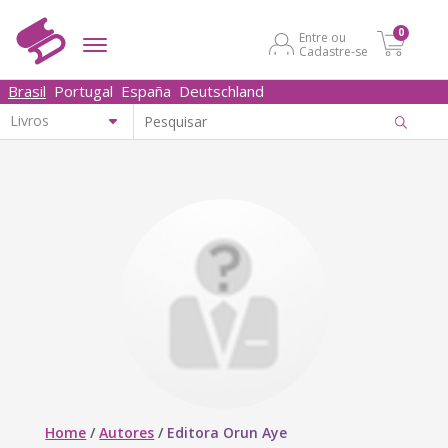
0
Entre ou
Cadastre-se
Brasil
Portugal
España
Deutschland
Home
/
Autores
/
Editora Orun Aye