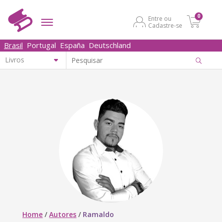
0
Entre ou
Cadastre-se
Brasil
Portugal
España
Deutschland
Home
/
Autores
/
Ramaldo