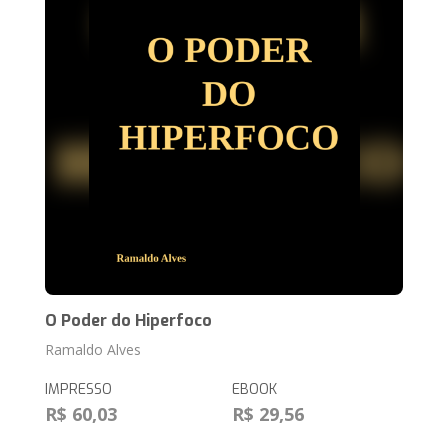
O Poder do Hiperfoco
Ramaldo Alves
IMPRESSO
EBOOK
R$ 60,03
R$ 29,56