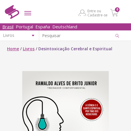
0
Entre ou
Cadastre-se
Brasil
Portugal
España
Deutschland
Home
/
Livros
/
Desintoxicação Cerebral e Espiritual