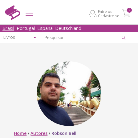
0
Entre ou
Cadastre-se
Brasil
Portugal
España
Deutschland
Home
/
Autores
/
Robson Belli