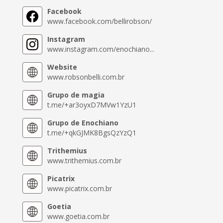
Facebook
www.facebook.com/bellirobson/
Instagram
www.instagram.com/enochiano...
Website
www.robsonbelli.com.br
Grupo de magia
t.me/+ar3oyxD7MVw1YzU1
Grupo de Enochiano
t.me/+qkGJMK8BgsQzYzQ1
Trithemius
www.trithemius.com.br
Picatrix
www.picatrix.com.br
Goetia
www.goetia.com.br