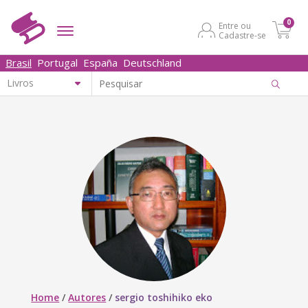
0
Entre ou
Cadastre-se
Brasil
Portugal
España
Deutschland
Home
/
Autores
/
sergio toshihiko eko