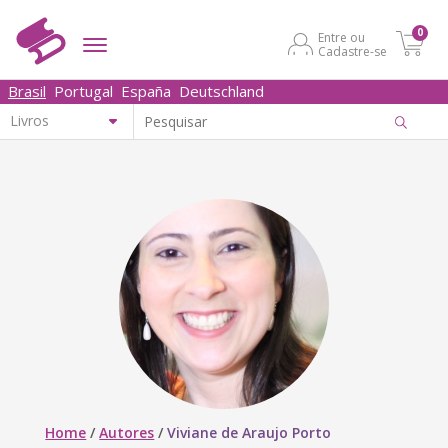
0
Entre ou
Cadastre-se
Brasil
Portugal
España
Deutschland
Home
/
Autores
/
Viviane de Araujo Porto