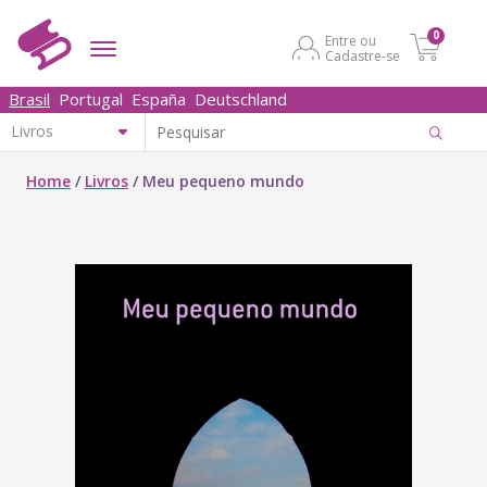
0
Entre ou
Cadastre-se
Brasil
Portugal
España
Deutschland
Home
/
Livros
/
Meu pequeno mundo