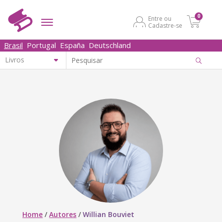
0
Entre ou
Cadastre-se
Brasil
Portugal
España
Deutschland
Home
/
Autores
/
Willian Bouviet