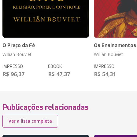
O Preço da Fé
Os Ensinamentos
Willian Bouviet
Willian Bouviet
IMPRESSO
EBOOK
IMPRESSO
R$ 96,37
R$ 47,37
R$ 54,31
Publicações relacionadas
Ver a lista completa