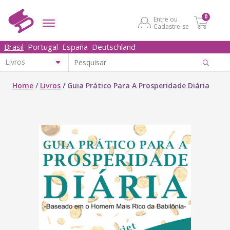
0
Entre ou
Cadastre-se
Brasil
Portugal
España
Deutschland
Home
/
Livros
/
Guia Prático Para A Prosperidade Diária