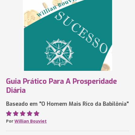
Guia Prático Para A Prosperidade
Diária
Baseado em "O Homem Mais Rico da Babilônia"
Por
Willian Bouviet