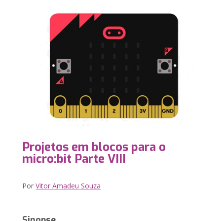
Projetos em blocos para o
micro:bit Parte VIII
Por
Vitor Amadeu Souza
Sinopse