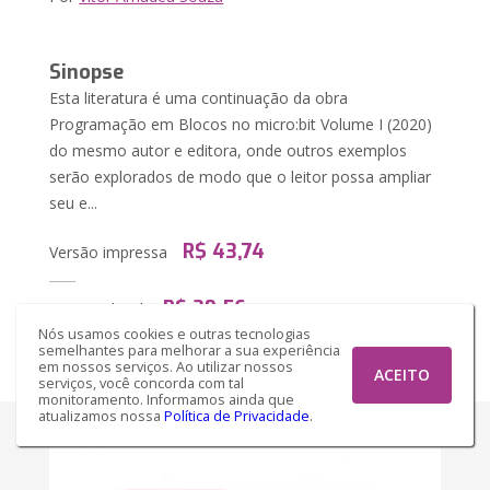
Sinopse
Esta literatura é uma continuação da obra
Programação em Blocos no micro:bit Volume I (2020)
do mesmo autor e editora, onde outros exemplos
serão explorados de modo que o leitor possa ampliar
seu e...
R$ 43,74
Versão impressa
R$ 29,56
Versão Ebook
Nós usamos cookies e outras tecnologias
semelhantes para melhorar a sua experiência
Comprar
em nossos serviços. Ao utilizar nossos
ACEITO
serviços, você concorda com tal
monitoramento. Informamos ainda que
atualizamos nossa
Política de Privacidade
.