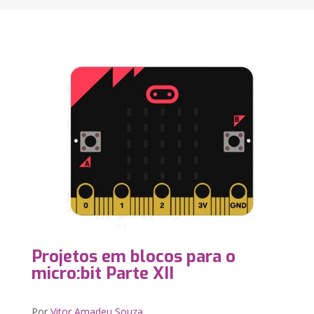
Projetos em blocos para o
micro:bit Parte XII
Por
Vitor Amadeu Souza