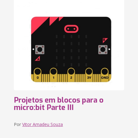
Projetos em blocos para o
micro:bit Parte III
Por
Vitor Amadeu Souza