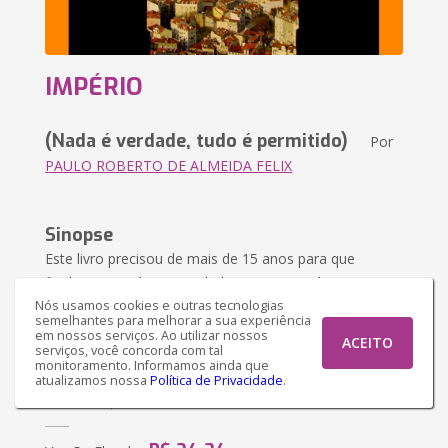
IMPÉRIO
(Nada é verdade, tudo é permitido)
Por
PAULO ROBERTO DE ALMEIDA FELIX
Sinopse
Este livro precisou de mais de 15 anos para que
finalmente pudesse ser dado por terminado. Não
Nós usamos cookies e outras tecnologias
quero com isso dizer que ele seja um Grande
semelhantes para melhorar a sua experiência
Romance. Pelo contrário, assim como o anterior, não
em nossos serviços. Ao utilizar nossos
ACEITO
serviços, você concorda com tal
passa ...
monitoramento. Informamos ainda que
atualizamos nossa
Política de Privacidade
.
R$ 60,52
Versão impressa