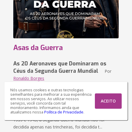
Asas da Guerra
As 20 Aeronaves que Dominaram os
Céus da Segunda Guerra Mundial
Por
Ronaldo Borges
Nós usamos cookies e outras tecnologias
semelhantes para melhorar a sua experiência
Sinopse
em nossos serviços. Ao utilizar nossos
ACEITO
serviços, você concorda com tal
Asas da Guerra mergulha você no coração do maior
monitoramento. Informamos ainda que
atualizamos nossa
Política de Privacidade
.
conflito já travado nos céus da história humana. Entre
1939 e 1945, a Segunda Guerra Mundial não foi
decidida apenas nas trincheiras, foi decidida t...