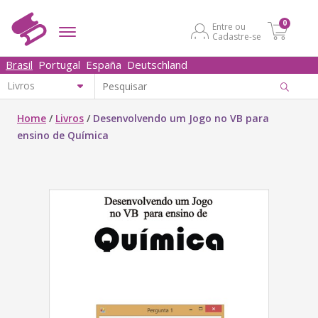
0
Entre ou
Cadastre-se
Brasil
Portugal
España
Deutschland
Home
/
Livros
/
Desenvolvendo um Jogo no VB para
ensino de Química