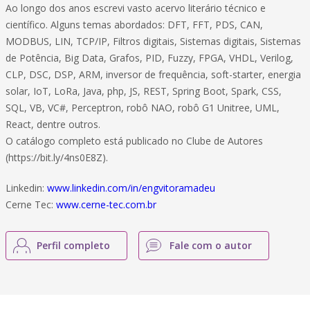
Ao longo dos anos escrevi vasto acervo literário técnico e
científico. Alguns temas abordados: DFT, FFT, PDS, CAN,
MODBUS, LIN, TCP/IP, Filtros digitais, Sistemas digitais, Sistemas
de Potência, Big Data, Grafos, PID, Fuzzy, FPGA, VHDL, Verilog,
CLP, DSC, DSP, ARM, inversor de frequência, soft-starter, energia
solar, IoT, LoRa, Java, php, JS, REST, Spring Boot, Spark, CSS,
SQL, VB, VC#, Perceptron, robô NAO, robô G1 Unitree, UML,
React, dentre outros.
O catálogo completo está publicado no Clube de Autores
(https://bit.ly/4ns0E8Z).
Linkedin:
www.linkedin.com/in/engvitoramadeu
Cerne Tec:
www.cerne-tec.com.br
Perfil completo
Fale com o autor