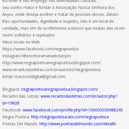
escrever e seu emprego nas diversidades culturais.
Seu sonho maior é fundar a Associação Nossa Senhora dos
Anjos, onde deseja acolher e tratar de pessoas idosas, dando-
lhes oportunidades, dignidade e respeito, não é um local de
caridade, mas sim de acolhimento a idosos que muitas das vezes
vivem solitários e rejeitados.
Meus locais na Web
https://www.facebook.com/negrapoetisa
Instagran//@escritoramariadosanjos
http://www.negrapoetisanegrapoetisa.blogspot.com/
www.recantodasletras.com.br/autores/Negrapoetisa
Email: macscondigital@gmail.com
Blogspot:
negrapoetisanegrapoetisa.blogspot.com/
Recanto das Letras:
www.recantodasletras.com.br/autor.php?
id=19828
Facebook:
www.facebook.com/profile.php?id=100000550988240
Negra Poetisa:
http://negrapoetisa.wix.com/negrapoetisa
Poetas Del Mundo:
http://www.poetasdelmundo.com/detalle-