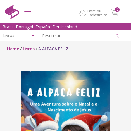
0
Entre ou
Cadastre-se
Brasil
Portugal
España
Deutschland
Home
/
Livros
/
A ALPACA FELIZ