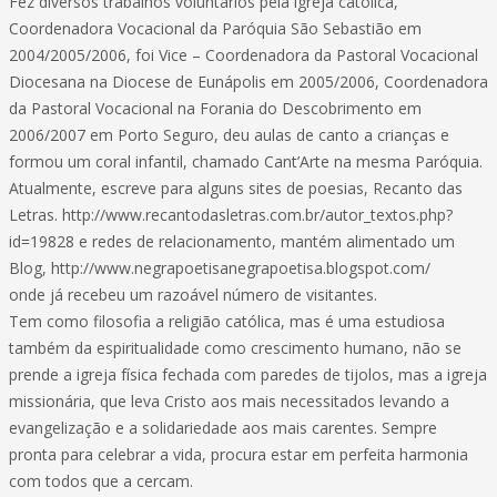
Fez diversos trabalhos voluntários pela igreja católica,
Coordenadora Vocacional da Paróquia São Sebastião em
2004/2005/2006, foi Vice – Coordenadora da Pastoral Vocacional
Diocesana na Diocese de Eunápolis em 2005/2006, Coordenadora
da Pastoral Vocacional na Forania do Descobrimento em
2006/2007 em Porto Seguro, deu aulas de canto a crianças e
formou um coral infantil, chamado Cant’Arte na mesma Paróquia.
Atualmente, escreve para alguns sites de poesias, Recanto das
Letras. http://www.recantodasletras.com.br/autor_textos.php?
id=19828 e redes de relacionamento, mantém alimentado um
Blog, http://www.negrapoetisanegrapoetisa.blogspot.com/
onde já recebeu um razoável número de visitantes.
Tem como filosofia a religião católica, mas é uma estudiosa
também da espiritualidade como crescimento humano, não se
prende a igreja física fechada com paredes de tijolos, mas a igreja
missionária, que leva Cristo aos mais necessitados levando a
evangelização e a solidariedade aos mais carentes. Sempre
pronta para celebrar a vida, procura estar em perfeita harmonia
com todos que a cercam.