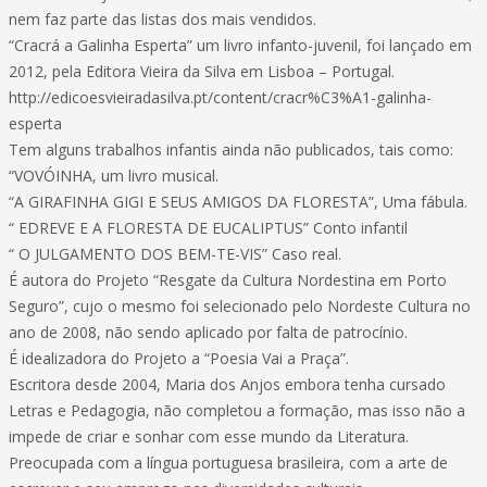
nem faz parte das listas dos mais vendidos.
“Cracrá a Galinha Esperta” um livro infanto-juvenil, foi lançado em
2012, pela Editora Vieira da Silva em Lisboa – Portugal.
http://edicoesvieiradasilva.pt/content/cracr%C3%A1-galinha-
esperta
Tem alguns trabalhos infantis ainda não publicados, tais como:
“VOVÓINHA, um livro musical.
“A GIRAFINHA GIGI E SEUS AMIGOS DA FLORESTA”, Uma fábula.
“ EDREVE E A FLORESTA DE EUCALIPTUS” Conto infantil
“ O JULGAMENTO DOS BEM-TE-VIS” Caso real.
É autora do Projeto “Resgate da Cultura Nordestina em Porto
Seguro”, cujo o mesmo foi selecionado pelo Nordeste Cultura no
ano de 2008, não sendo aplicado por falta de patrocínio.
É idealizadora do Projeto a “Poesia Vai a Praça”.
Escritora desde 2004, Maria dos Anjos embora tenha cursado
Letras e Pedagogia, não completou a formação, mas isso não a
impede de criar e sonhar com esse mundo da Literatura.
Preocupada com a língua portuguesa brasileira, com a arte de