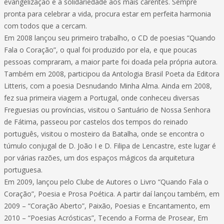
evangelização e a solidariedade aos mais carentes. Sempre
pronta para celebrar a vida, procura estar em perfeita harmonia
com todos que a cercam.
Em 2008 lançou seu primeiro trabalho, o CD de poesias “Quando
Fala o Coração”, o qual foi produzido por ela, e que poucas
pessoas compraram, a maior parte foi doada pela própria autora.
Também em 2008, participou da Antologia Brasil Poeta da Editora
Litteris, com a poesia Desnudando Minha Alma. Ainda em 2008,
fez sua primeira viagem a Portugal, onde conheceu diversas
Freguesias ou províncias, visitou o Santuário de Nossa Senhora
de Fátima, passeou por castelos dos tempos do reinado
português, visitou o mosteiro da Batalha, onde se encontra o
túmulo conjugal de D. João I e D. Filipa de Lencastre, este lugar é
por várias razões, um dos espaços mágicos da arquitetura
portuguesa.
Em 2009, lançou pelo Clube de Autores o Livro “Quando Fala o
Coração”, Poesia e Prosa Poética. A partir daí lançou também, em
2009 – “Coração Aberto”, Paixão, Poesias e Encantamento, em
2010 – “Poesias Acrósticas”, Tecendo a Forma de Prosear, Em