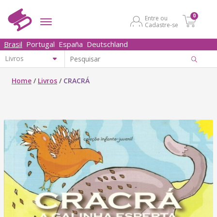
0
Entre ou
Cadastre-se
Brasil
Portugal
España
Deutschland
Home
/
Livros
/
CRACRÁ