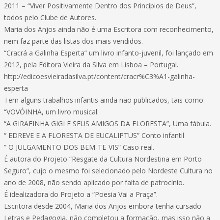
2011 – “Viver Positivamente Dentro dos Princípios de Deus”,
todos pelo Clube de Autores.
Maria dos Anjos ainda não é uma Escritora com reconhecimento,
nem faz parte das listas dos mais vendidos.
“Cracrá a Galinha Esperta” um livro infanto-juvenil, foi lançado em
2012, pela Editora Vieira da Silva em Lisboa – Portugal.
http://edicoesvieiradasilva.pt/content/cracr%C3%A1-galinha-
esperta
Tem alguns trabalhos infantis ainda não publicados, tais como:
“VOVÓINHA, um livro musical.
“A GIRAFINHA GIGI E SEUS AMIGOS DA FLORESTA”, Uma fábula.
“ EDREVE E A FLORESTA DE EUCALIPTUS” Conto infantil
“ O JULGAMENTO DOS BEM-TE-VIS” Caso real.
É autora do Projeto “Resgate da Cultura Nordestina em Porto
Seguro”, cujo o mesmo foi selecionado pelo Nordeste Cultura no
ano de 2008, não sendo aplicado por falta de patrocínio.
É idealizadora do Projeto a “Poesia Vai a Praça”.
Escritora desde 2004, Maria dos Anjos embora tenha cursado
Letras e Pedagogia, não completou a formação, mas isso não a