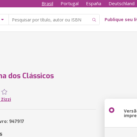
Brasil
Portugal
España
Deutschland
Publique seu l
ha dos Clássicos
Zizzi
Versã
impre
vro: 947917
s