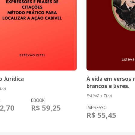
 Jurídica
A vida em versos 
brancos e livres.
izzi
Estêvão Zizzi
O
EBOOK
2,70
R$ 59,25
IMPRESSO
R$ 55,45