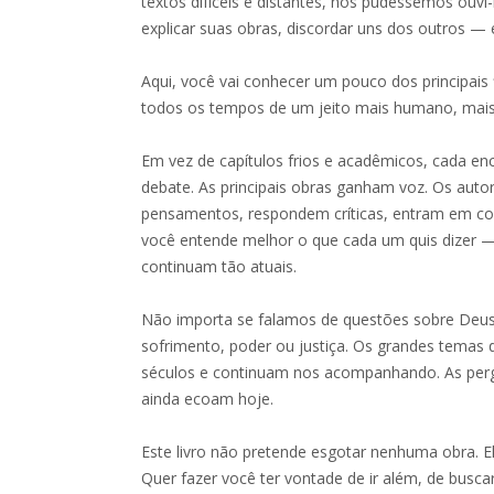
textos difíceis e distantes, nós pudéssemos ouvi-l
explicar suas obras, discordar uns dos outros — 
Aqui, você vai conhecer um pouco dos principais 
todos os tempos de um jeito mais humano, mais
Em vez de capítulos frios e acadêmicos, cada e
debate. As principais obras ganham voz. Os aut
pensamentos, respondem críticas, entram em conf
você entende melhor o que cada um quis dizer —
continuam tão atuais.
Não importa se falamos de questões sobre Deus, 
sofrimento, poder ou justiça. Os grandes tema
séculos e continuam nos acompanhando. As per
ainda ecoam hoje.
Este livro não pretende esgotar nenhuma obra. El
Quer fazer você ter vontade de ir além, de buscar