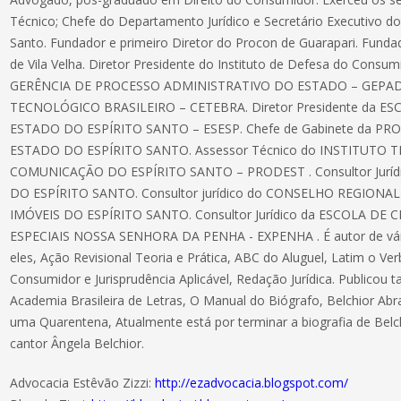
Técnico; Chefe do Departamento Jurídico e Secretário Executivo do
Santo. Fundador e primeiro Diretor do Procon de Guarapari. Fund
de Vila Velha. Diretor Presidente do Instituto de Defesa do Consu
GERÊNCIA DE PROCESSO ADMINISTRATIVO DO ESTADO – GEPAD . 
TECNOLÓGICO BRASILEIRO – CETEBRA. Diretor Presidente da E
ESTADO DO ESPÍRITO SANTO – ESESP. Chefe de Gabinete da P
ESTADO DO ESPÍRITO SANTO. Assessor Técnico do INSTITUTO
COMUNICAÇÃO DO ESPÍRITO SANTO – PRODEST . Consultor Jurí
DO ESPÍRITO SANTO. Consultor jurídico do CONSELHO REGION
IMÓVEIS DO ESPÍRITO SANTO. Consultor Jurídico da ESCOLA D
ESPECIAIS NOSSA SENHORA DA PENHA - EXPENHA . É autor de vários
eles, Ação Revisional Teoria e Prática, ABC do Aluguel, Latim o Ve
Consumidor e Jurisprudência Aplicável, Redação Jurídica. Publicou 
Academia Brasileira de Letras, O Manual do Biógrafo, Belchior Ab
uma Quarentena, Atualmente está por terminar a biografia de Belc
cantor Ângela Belchior.
Advocacia Estêvão Zizzi:
http://ezadvocacia.blogspot.com/