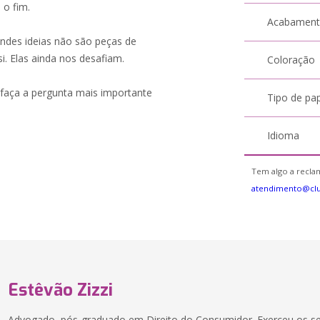
 o fim.
Acabamen
andes ideias não são peças de
si. Elas ainda nos desafiam.
Coloração
 faça a pergunta mais importante
Tipo de pa
Idioma
Tem algo a reclam
atendimento@cl
Estêvão Zizzi
Advogado, pós-graduado em Direito do Consumidor. Exerceu os se