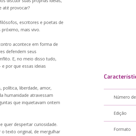
os discutir suas próprias ideias,
e até provocar?
filósofos, escritores e poetas de
 próximo, mais vivo.
ncontro acontece em forma de
ores defendem seus
lito. E, no meio disso tudo,
 e por que essas ideias
Característi
política, liberdade, amor,
s da humanidade atravessam
Número de
guntas que inquietavam ontem
Edição
e quer despertar curiosidade.
Formato
 o texto original, de mergulhar