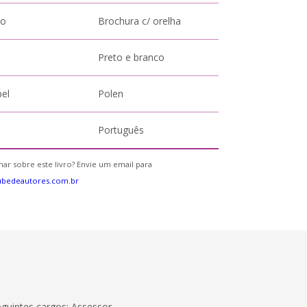
to
Brochura c/ orelha
Preto e branco
pel
Polen
Português
ar sobre este livro? Envie um email para
ubedeautores.com.br
guintes cargos: Assessor