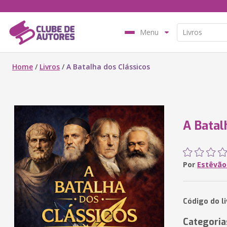
Menu
Home
/
Livros
/
A Batalha dos Clássicos
A Batal
Por
Estêvão 
Código do li
Categoria