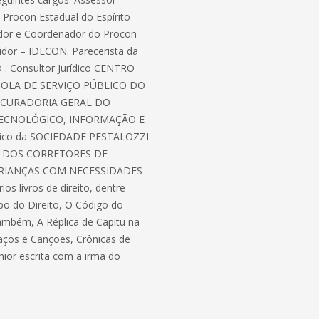
 Procon Estadual do Espírito
ador e Coordenador do Procon
midor – IDECON. Parecerista da
Consultor Jurídico CENTRO
SCOLA DE SERVIÇO PÚBLICO DO
ROCURADORIA GERAL DO
 TECNOLÓGICO, INFORMAÇÃO E
dico da SOCIEDADE PESTALOZZI
AL DOS CORRETORES DE
E CRIANÇAS COM NECESSIDADES
 livros de direito, dentre
rbo do Direito, O Código do
também, A Réplica de Capitu na
raços e Canções, Crônicas de
hior escrita com a irmã do