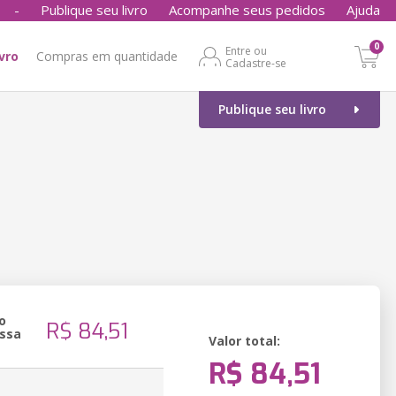
-
Publique seu livro
Acompanhe seus pedidos
Ajuda
0
Entre ou
ivro
Compras em quantidade
Cadastre-se
Publique seu livro
o
R$ 84,51
ssa
Valor total:
R$ 84,51