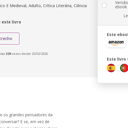
Versã
co E Medieval, Adulto, Crítica Literária, Ciência
ebook
Le
 este livro
Este eboo
trecho
ista
329
vezes desde 25/02/2026
Este livr
 se os grandes pensadores da
nversar? E se, em vez de