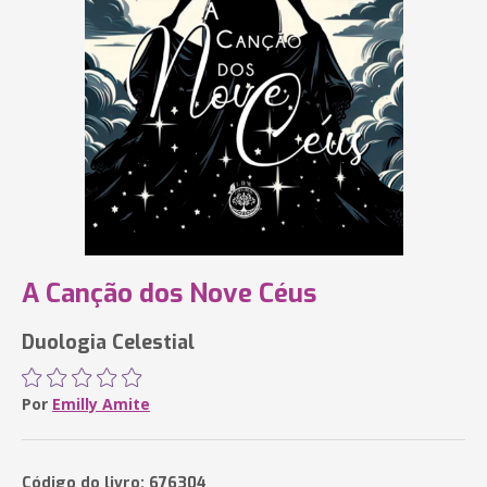
A Canção dos Nove Céus
Duologia Celestial
Por
Emilly Amite
Código do livro: 676304