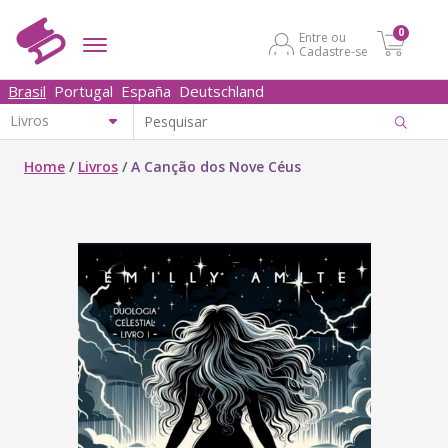
0
Entre ou
Cadastre-se
Brasil
Portugal
España
Deutschland
Home
/
Livros
/
A Canção dos Nove Céus