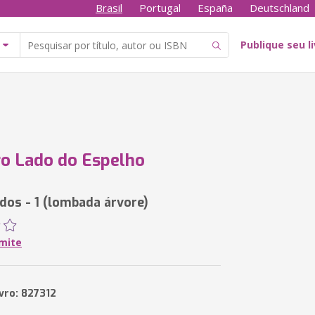
Brasil
Portugal
España
Deutschland
Publique seu l
o Lado do Espelho
os - 1 (lombada árvore)
Amite
ivro: 827312