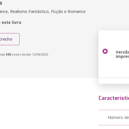
s
ce, Realismo Fantástico, Ficção e Romance
 este livro
trecho
Versã
ista
592
vezes desde 12/06/2025
impre
Característi
Número de