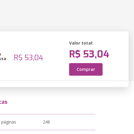
Valor total:
R$ 53,04
o
R$ 53,04
ssa
Comprar
cas
 páginas
248