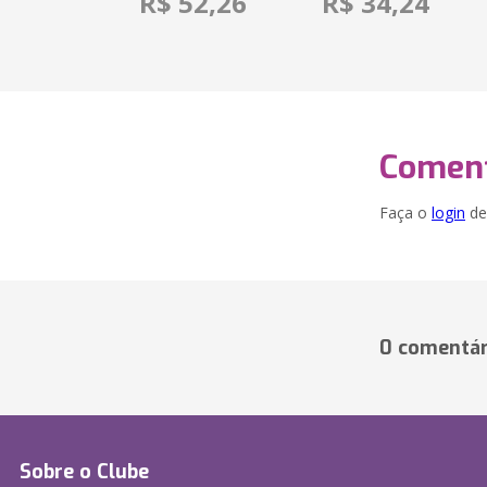
R$ 52,26
R$ 34,24
Coment
Faça o
login
dei
0 comentár
Sobre o Clube