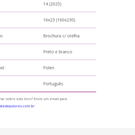
14 (2025)
16x23 (160x230)
to
Brochura c/ orelha
Preto e branco
pel
Polen
Português
ar sobre este livro? Envie um email para
ubedeautores.com.br