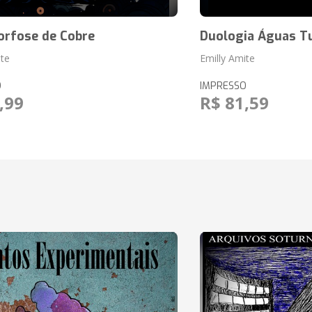
rfose de Cobre
Duologia Águas T
ite
Emilly Amite
O
IMPRESSO
,99
R$ 81,59