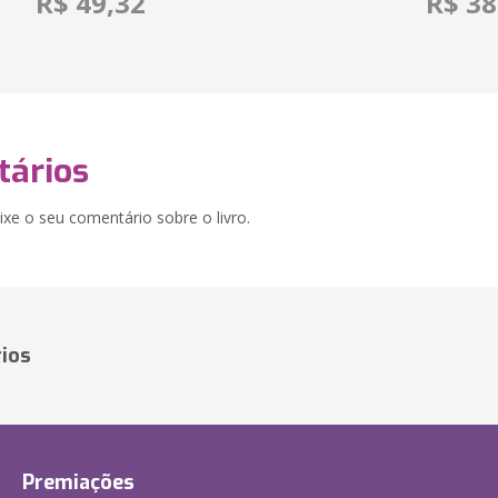
R$ 49,32
R$ 38
ários
xe o seu comentário sobre o livro.
ios
Premiações