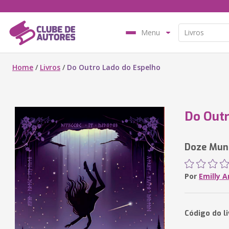
Menu
Home
/
Livros
/
Do Outro Lado do Espelho
Do Outr
Doze Mund
Por
Emilly 
Código do l