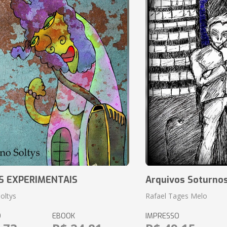
S EXPERIMENTAIS
Arquivos Soturnos
oltys
Rafael Tages Melo
O
EBOOK
IMPRESSO