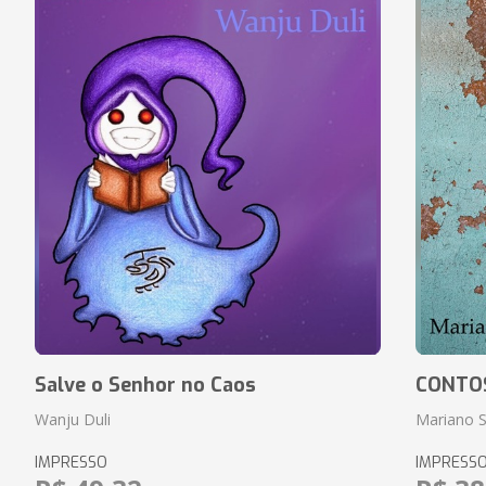
Salve o Senhor no Caos
CONTO
Wanju Duli
Mariano S
IMPRESSO
IMPRESS