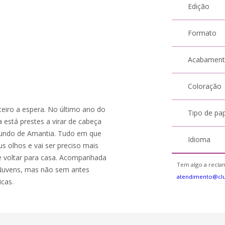
Edição
Formato
Acabamen
Coloração
eiro a espera. No último ano do
Tipo de pa
 está prestes a virar de cabeça
 mundo de Amantia. Tudo em que
Idioma
 olhos e vai ser preciso mais
e voltar para casa. Acompanhada
Tem algo a reclam
s Nuvens, mas não sem antes
atendimento@cl
icas.