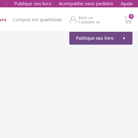
-
Publique seu livro
Acompanhe seus pedidos
Ajuda
0
Entre ou
ivro
Compras em quantidade
Cadastre-se
Publique seu livro