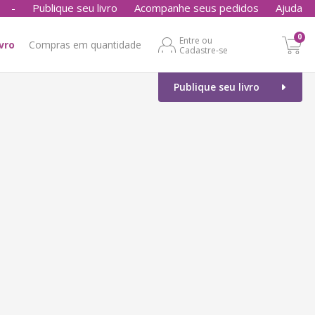
-
Publique seu livro
Acompanhe seus pedidos
Ajuda
0
Entre ou
ivro
Compras em quantidade
Cadastre-se
Publique seu livro