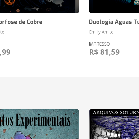
rfose de Cobre
Duologia Águas T
ite
Emilly Amite
O
IMPRESSO
,99
R$ 81,59