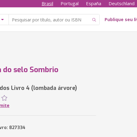
Brasil
Portugal
España
Deutschland
Publique seu l
 do selo Sombrio
os Livro 4 (lombada árvore)
Amite
ivro: 827334