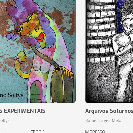
S EXPERIMENTAIS
Arquivos Soturnos
oltys
Rafael Tages Melo
O
EBOOK
IMPRESSO