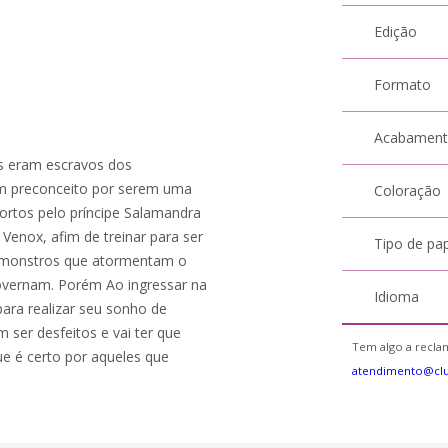
Edição
Formato
Acabamen
s eram escravos dos
em preconceito por serem uma
Coloração
mortos pelo príncipe Salamandra
Venox, afim de treinar para ser
Tipo de pa
s monstros que atormentam o
overnam. Porém Ao ingressar na
Idioma
para realizar seu sonho de
 ser desfeitos e vai ter que
Tem algo a reclam
ue é certo por aqueles que
atendimento@cl