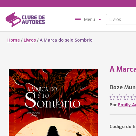
Menu
Home
/
Livros
/
A Marca do selo Sombrio
A Marca
Doze Mund
Por
Emilly 
Código do l