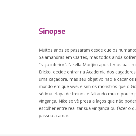
Sinopse
Muitos anos se passaram desde que os humano
Salamandras em CIartes, mas todos ainda sofr
"raça inferior". Nikella Modjim após ter os pais 
Ericko, decide entrar na Academia dos caçadores 
uma caçadora, mas seu objetivo não é caçar o
mundo em que vive, e sim os monstros que o G
sétima etapa de treinos e faltando muito pouco 
vingança, Nike se vê presa a laços que não podem
escolher entre realizar sua vingança ou fazer o q
passou a amar.