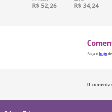
R$ 52,26
R$ 34,24
Coment
Faça o
login
dei
0 comentár