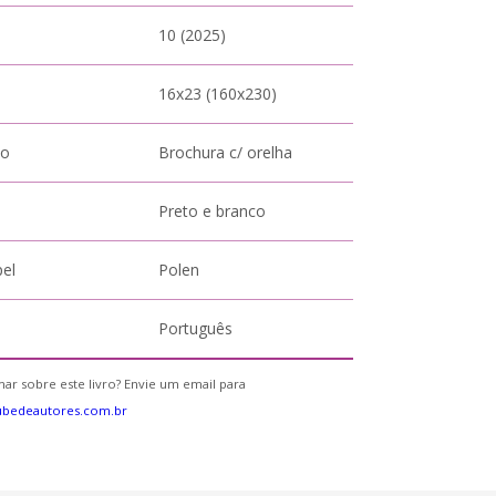
10 (2025)
16x23 (160x230)
to
Brochura c/ orelha
Preto e branco
pel
Polen
Português
ar sobre este livro? Envie um email para
ubedeautores.com.br