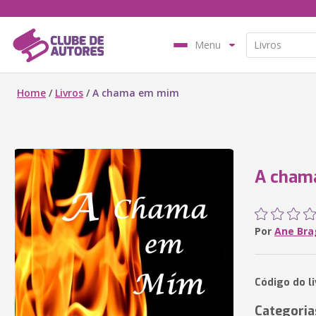
Menu
Home
/
Livros
/
A chama em mim
A cham
Por
Ane Bra
Código do l
Categoria