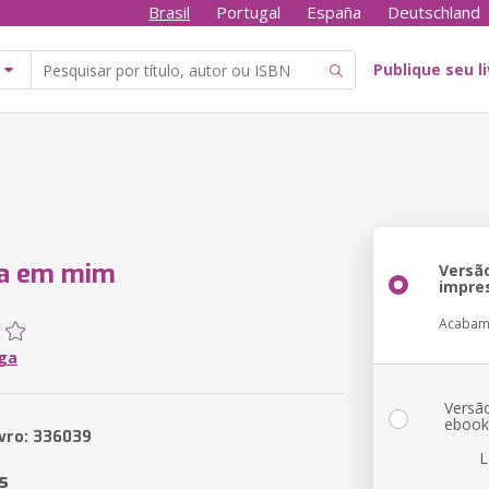
Brasil
Portugal
España
Deutschland
Publique seu l
a em mim
Versã
impre
Acabam
ga
Versã
eboo
ivro: 336039
L
s