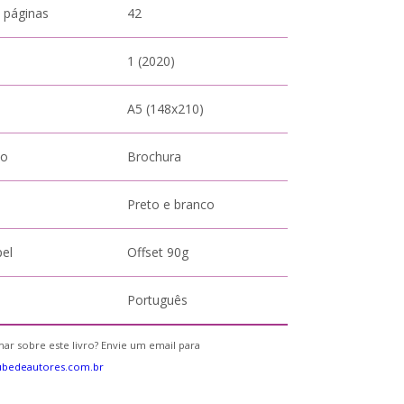
 páginas
42
1 (2020)
A5 (148x210)
to
Brochura
Preto e branco
pel
Offset 90g
Português
ar sobre este livro? Envie um email para
ubedeautores.com.br