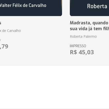
s
Madrasta, quando
sua vida já tem fi
ix de Carvalho
Roberta Palermo
O
,79
IMPRESSO
R$ 45,03