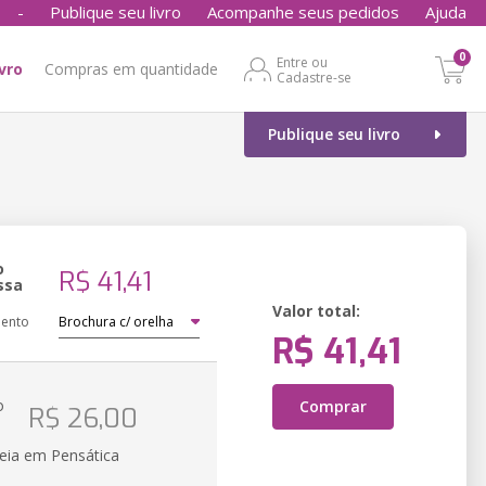
-
Publique seu livro
Acompanhe seus pedidos
Ajuda
0
Entre ou
ivro
Compras em quantidade
Cadastre-se
Publique seu livro
o
R$ 41,41
ssa
Valor total:
ento
R$ 41,41
o
Comprar
R$ 26,00
k
eia em Pensática