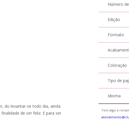
Número de
Edição
Formato
Acabamen
Coloração
Tipo de pa
Idioma
, do levantar-se todo dia, ainda
Tem algo a reclam
inalidade de ser feliz. E para ser
atendimento@cl